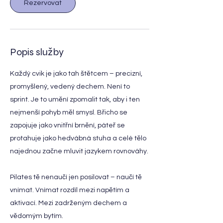
Rezervovat
Popis služby
Každý cvik je jako tah štětcem – precizní,
promyšlený, vedený dechem. Není to
sprint. Je to umění zpomalit tak, aby i ten
nejmenší pohyb měl smysl. Břicho se
zapojuje jako vnitřní brnění, páteř se
protahuje jako hedvábná stuha a celé tělo
najednou začne mluvit jazykem rovnováhy.
Pilates tě nenaučí jen posilovat – naučí tě
vnímat. Vnímat rozdíl mezi napětím a
aktivací. Mezi zadrženým dechem a
vědomým bytím.