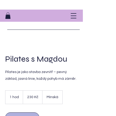
Pilates s Magdou
Pilates je jako stavba zevnitř – pevný
základ, jasná linie, každý pohyb má záměr.
230
českých
1 hod
1
230 Kč
Minská
korun
h
o