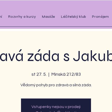
ní
Rozvrhy a kurzy
Masáže
Léčitelský klub
Pronájem
avá záda s Jak
st 27. 5.
  |  
Minská 212/83
Vědomý pohyb pro zdravá a silná záda.
Vstupenky nejsou v prodeji