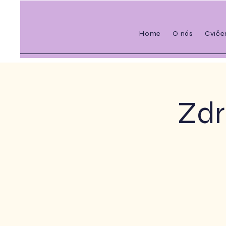
Home
O nás
Cviče
Zdr