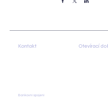
Kontakt
Otevírací do
Otevírací doba po
Minská 83
rezervačního plán
61600 Brno–Žabovřesky
nebo dle individuál
+420 733 421 626
domluvy.
olga@dalaila.cz
Bankovní spojení
Fio banka:
2702150096/2010