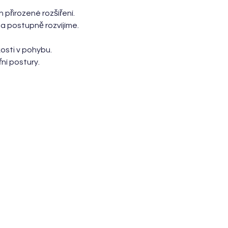
 přirozené rozšíření. 
a postupně rozvíjíme.
osti v pohybu. 
ní postury.