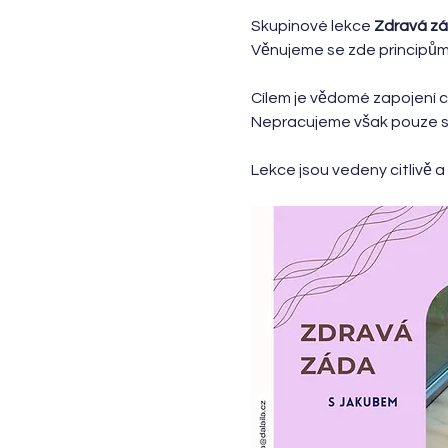
Skupinové lekce 
Zdravá z
Věnujeme se zde principům
Cílem je vědomé zapojení ce
Nepracujeme však pouze s fy
Lekce jsou vedeny citlivě 