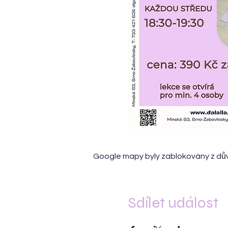
Google mapy byly zablokovány z dův
Sdílet událost