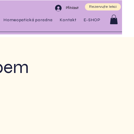
Rezervujte lekci
Přihlásit
Homeopatická poradna
Kontakt
E-SHOP
ubem