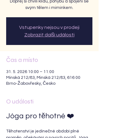
Dopřej si chvíli klidu, pohybu a spojení se
svým tělem i miminkem.
Vstupenky nejsou v prodeji
Zobrazit další události
Čas a místo
31. 5. 2026 10:00 – 11:00
Minská 212/83, Minská 212/83, 616 00
Brno-Žabovřesky, Česko
O události
Jóga pro těhotné ❤️
Těhotenství je jedinečné období plné 
proměn, očekávání a nových pocitů. Jóga 