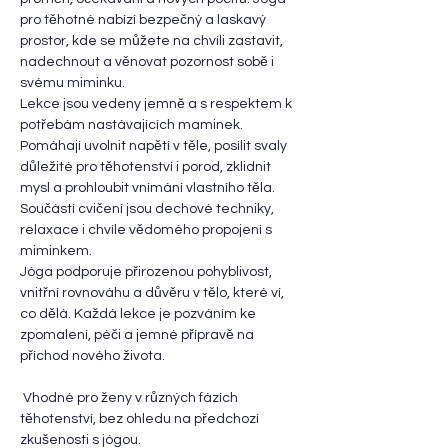
pro těhotné nabízí bezpečný a laskavý 
prostor, kde se můžete na chvíli zastavit, 
nadechnout a věnovat pozornost sobě i 
svému miminku.
Lekce jsou vedeny jemně a s respektem k 
potřebám nastávajících maminek. 
Pomáhají uvolnit napětí v těle, posílit svaly 
důležité pro těhotenství i porod, zklidnit 
mysl a prohloubit vnímání vlastního těla. 
Součástí cvičení jsou dechové techniky, 
relaxace i chvíle vědomého propojení s 
miminkem.
Jóga podporuje přirozenou pohyblivost, 
vnitřní rovnováhu a důvěru v tělo, které ví, 
co dělá. Každá lekce je pozváním ke 
zpomalení, péči a jemné přípravě na 
příchod nového života.
 Vhodné pro ženy v různých fázích 
těhotenství, bez ohledu na předchozí 
zkušenosti s jógou.