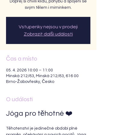
Dopřej si chvíli klidu, pohybu a spojení se
svým tělem i miminkem.
Vstupenky nejsou v prodeji
Zobrazit další události
Čas a místo
05. 4. 2026 10:00 – 11:00
Minská 212/83, Minská 212/83, 616 00
Brno-Žabovřesky, Česko
O události
Jóga pro těhotné ❤️
Těhotenství je jedinečné období plné 
proměn, očekávání a nových pocitů. Jóga 