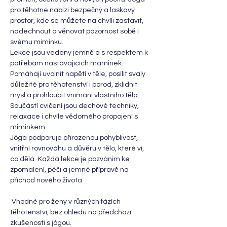
pro těhotné nabízí bezpečný a laskavý 
prostor, kde se můžete na chvíli zastavit, 
nadechnout a věnovat pozornost sobě i 
svému miminku.
Lekce jsou vedeny jemně a s respektem k 
potřebám nastávajících maminek. 
Pomáhají uvolnit napětí v těle, posílit svaly 
důležité pro těhotenství i porod, zklidnit 
mysl a prohloubit vnímání vlastního těla. 
Součástí cvičení jsou dechové techniky, 
relaxace i chvíle vědomého propojení s 
miminkem.
Jóga podporuje přirozenou pohyblivost, 
vnitřní rovnováhu a důvěru v tělo, které ví, 
co dělá. Každá lekce je pozváním ke 
zpomalení, péči a jemné přípravě na 
příchod nového života.
 Vhodné pro ženy v různých fázích 
těhotenství, bez ohledu na předchozí 
zkušenosti s jógou.