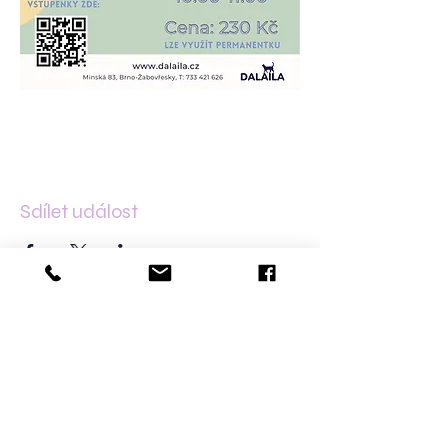
Sdílet událost
Kontakt
Minská 83
61600 Brno–Žabovřesky