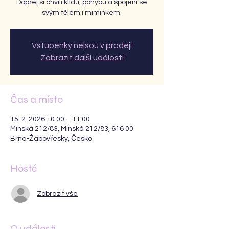
Dopřej si chvíli klidu, pohybu a spojení se
svým tělem i miminkem.
Vstupenky nejsou v prodeji
Zobrazit další události
Čas a místo
15. 2. 2026 10:00 – 11:00
Minská 212/83, Minská 212/83, 616 00
Brno-Žabovřesky, Česko
Hosté
Zobrazit vše
O události