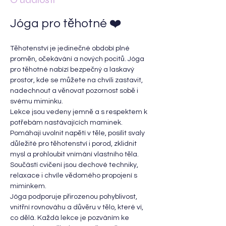
Jóga pro těhotné ❤️
Těhotenství je jedinečné období plné 
proměn, očekávání a nových pocitů. Jóga 
pro těhotné nabízí bezpečný a laskavý 
prostor, kde se můžete na chvíli zastavit, 
nadechnout a věnovat pozornost sobě i 
svému miminku.
Lekce jsou vedeny jemně a s respektem k 
potřebám nastávajících maminek. 
Pomáhají uvolnit napětí v těle, posílit svaly 
důležité pro těhotenství i porod, zklidnit 
mysl a prohloubit vnímání vlastního těla. 
Součástí cvičení jsou dechové techniky, 
relaxace i chvíle vědomého propojení s 
miminkem.
Jóga podporuje přirozenou pohyblivost, 
vnitřní rovnováhu a důvěru v tělo, které ví, 
co dělá. Každá lekce je pozváním ke 