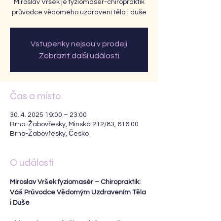
Miroslav Vršek je fyziomasér-chiropraktik
průvodce vědomého uzdravení těla i duše
Vstupenky nejsou v prodeji
Zobrazit další události
Čas a místo
30. 4. 2025 19:00 – 23:00
Brno-Žabovřesky, Minská 212/83, 616 00
Brno-Žabovřesky, Česko
O události
Miroslav Vršek fyziomasér – Chiropraktik: 
Váš Průvodce Vědomým Uzdravením Těla 
i Duše