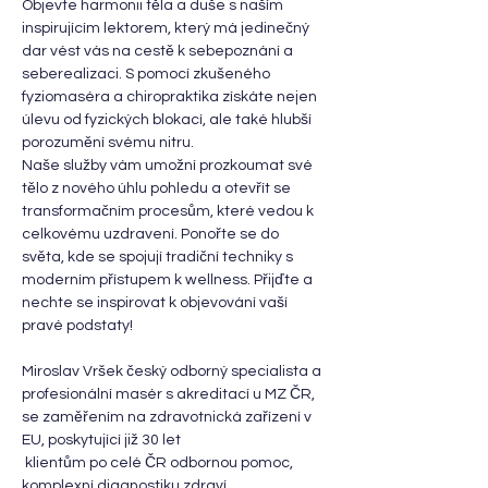
Objevte harmonii těla a duše s naším 
inspirujícím lektorem, který má jedinečný 
dar vést vás na cestě k sebepoznání a 
seberealizaci. S pomocí zkušeného 
fyziomaséra a chiropraktika získáte nejen 
úlevu od fyzických blokací, ale také hlubší 
porozumění svému nitru.
Naše služby vám umožní prozkoumat své 
tělo z nového úhlu pohledu a otevřít se 
transformačním procesům, které vedou k 
celkovému uzdravení. Ponořte se do 
světa, kde se spojují tradiční techniky s 
moderním přístupem k wellness. Přijďte a 
nechte se inspirovat k objevování vaší 
pravé podstaty!
Miroslav Vršek český odborný specialista a 
profesionální masér s akreditací u MZ ČR, 
se zaměřením na zdravotnická zařízení v 
EU, poskytující již 30 let
 klientům po celé ČR odbornou pomoc, 
komplexní diagnostiku zdraví