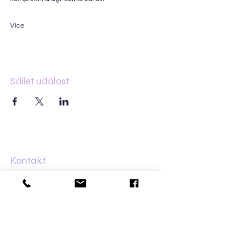
Více
Sdílet událost
Kontakt
Minská 83
61600 Brno–Žabovřesky
+420 733 421 626