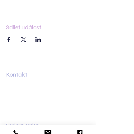
Sdílet událost
Kontakt
Minská 83
61600 Brno–Žabovřesky
+420 733 421 626
olga@dalaila.cz
Bankovní spojení
Fio banka:
2702150096
/2010