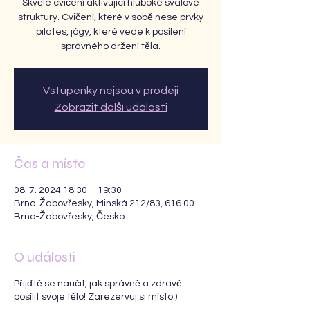
Skvělé cvičení aktivující hluboké svalové
struktury. Cvičení, které v sobě nese prvky
pilates, jógy, které vede k posílení
správného držení těla.
Vstupenky nejsou v prodeji
Zobrazit další události
Čas a místo
08. 7. 2024 18:30 – 19:30
Brno-Žabovřesky, Minská 212/83, 616 00
Brno-Žabovřesky, Česko
O události
Přijďtě se naučit, jak správně a zdravě
posílit svoje tělo! Zarezervuj si místo:)