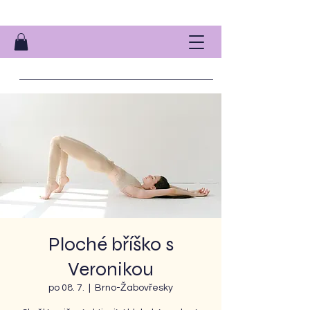
Ploché bříško s
Veronikou
po 08. 7.
  |  
Brno-Žabovřesky