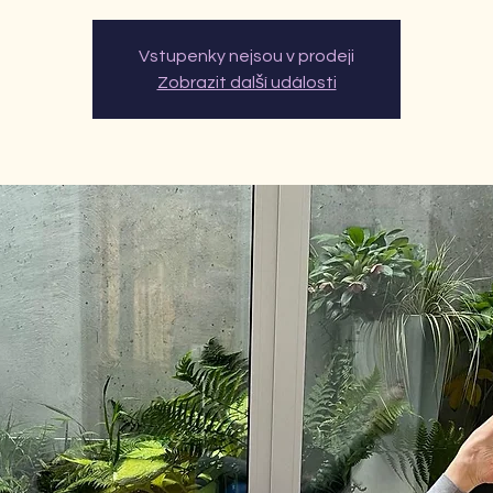
Vstupenky nejsou v prodeji
Zobrazit další události