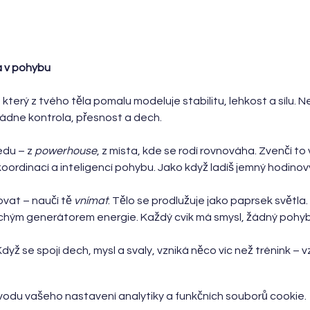
a v pohybu
, který z tvého těla pomalu modeluje stabilitu, lehkost a sílu. Ne
ládne kontrola, přesnost a dech.
du – z 
powerhouse
, z místa, kde se rodí rovnováha. Zvenčí t
oordinací a inteligencí pohybu. Jako když ladíš jemný hodinový
ovat – naučí tě 
vnímat
. Tělo se prodlužuje jako paprsek světla
ichým generátorem energie. Každý cvik má smysl, žádný pohyb
yž se spojí dech, mysl a svaly, vzniká něco víc než trénink – 
odu vašeho nastavení analytiky a funkčních souborů cookie.