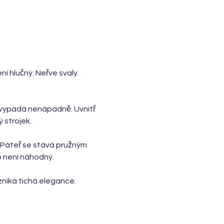
ní hlučný. Neřve svaly. 
o vypadá nenápadně. Uvnitř 
 strojek.
. Páteř se stává pružným 
 není náhodný.
vzniká tichá elegance.