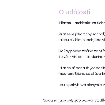
O události
Pilates – architektura tich
Pilates je jako tichý sochař
Pracuje v hloubkách, kde v
Každý pohyb začíná ze stře
to však vře soustředěním, k
Pilates tě nenaučí 
jen
 posil
mostem. Břicho se stává t
Je to pohybová alchymie. Kd
Google mapy byly zablokovány z dův