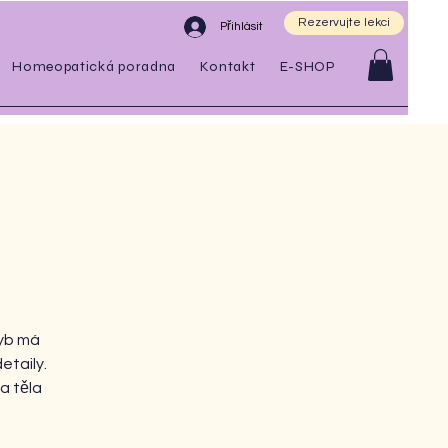
Rezervujte lekci
Přihlásit
Homeopatická poradna
Kontakt
E-SHOP
u
hyb má
etaily.
ra těla