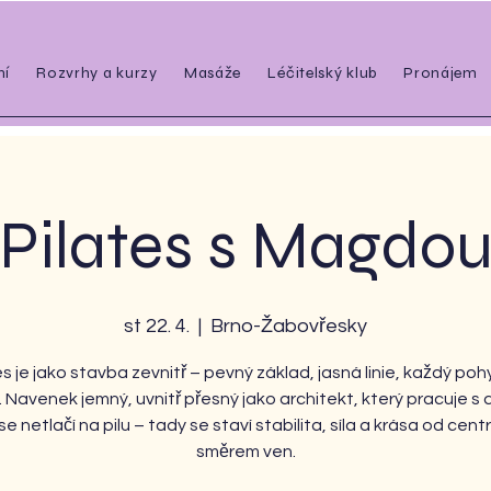
ní
Rozvrhy a kurzy
Masáže
Léčitelský klub
Pronájem
Pilates s Magdo
st 22. 4.
  |  
Brno-Žabovřesky
es je jako stavba zevnitř – pevný základ, jasná linie, každý po
 Navenek jemný, uvnitř přesný jako architekt, který pracuje s d
e netlačí na pilu – tady se staví stabilita, síla a krása od cent
směrem ven.