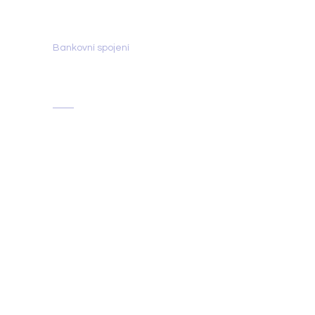
olga@dalaila.cz
Bankovní spojení
Fio banka:
2702150096/2010
Obchodní podmínky
Smlouva o pronájmu
prostor