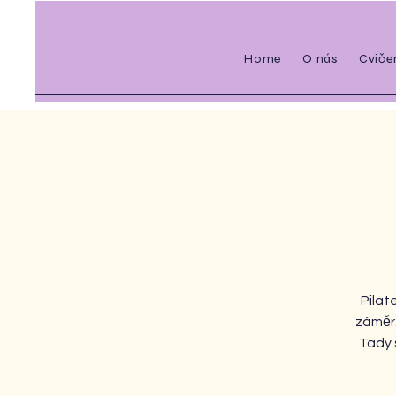
Home
O nás
Cviče
Pilat
záměr.
Tady s