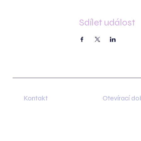
Sdílet událost
Kontakt
Otevírací do
Otevírací doba po
Minská 83
rezervačního plán
61600 Brno–Žabovřesky
nebo dle individuál
+420 733 421 626
domluvy.