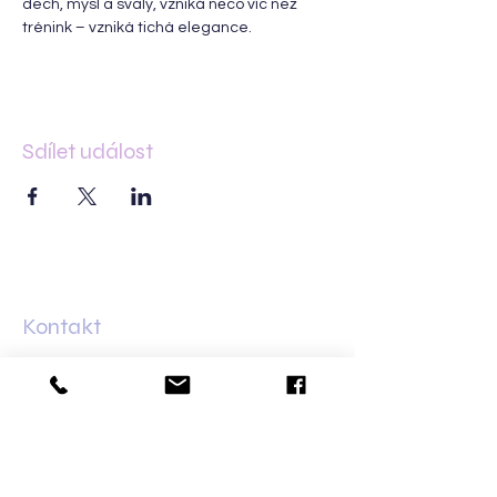
dech, mysl a svaly, vzniká něco víc než 
trénink – vzniká tichá elegance.
Sdílet událost
Kontakt
Minská 83
61600 Brno–Žabovřesky
+420 733 421 626
olga@dalaila.cz