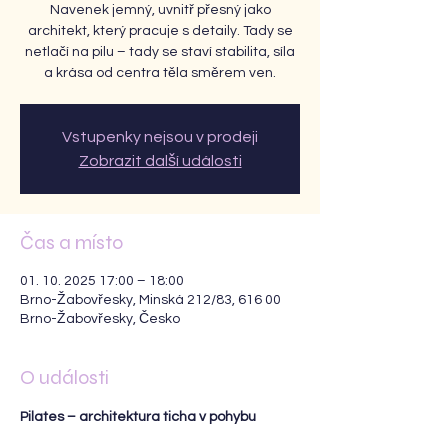
Navenek jemný, uvnitř přesný jako
architekt, který pracuje s detaily. Tady se
netlačí na pilu – tady se staví stabilita, síla
a krása od centra těla směrem ven.
Vstupenky nejsou v prodeji
Zobrazit další události
Čas a místo
01. 10. 2025 17:00 – 18:00
Brno-Žabovřesky, Minská 212/83, 616 00
Brno-Žabovřesky, Česko
O události
Pilates – architektura ticha v pohybu