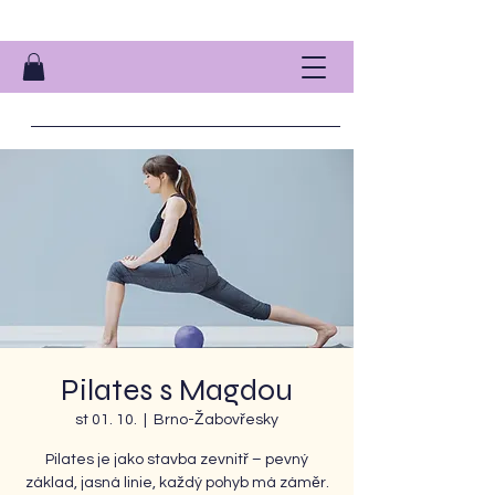
Pilates s Magdou
st 01. 10.
  |  
Brno-Žabovřesky
Pilates je jako stavba zevnitř – pevný
základ, jasná linie, každý pohyb má záměr.