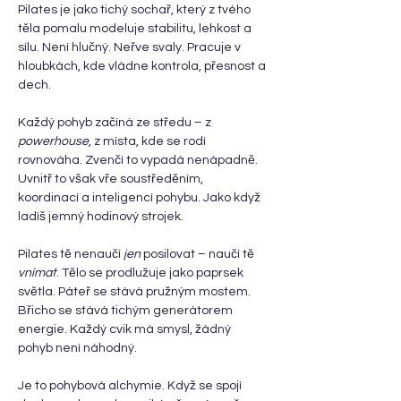
Pilates je jako tichý sochař, který z tvého 
těla pomalu modeluje stabilitu, lehkost a 
sílu. Není hlučný. Neřve svaly. Pracuje v 
hloubkách, kde vládne kontrola, přesnost a 
dech.
Každý pohyb začíná ze středu – z 
powerhouse
, z místa, kde se rodí 
rovnováha. Zvenčí to vypadá nenápadně. 
Uvnitř to však vře soustředěním, 
koordinací a inteligencí pohybu. Jako když 
ladíš jemný hodinový strojek.
Pilates tě nenaučí 
jen
 posilovat – naučí tě 
vnímat
. Tělo se prodlužuje jako paprsek 
světla. Páteř se stává pružným mostem. 
Břicho se stává tichým generátorem 
energie. Každý cvik má smysl, žádný 
pohyb není náhodný.
Je to pohybová alchymie. Když se spojí 