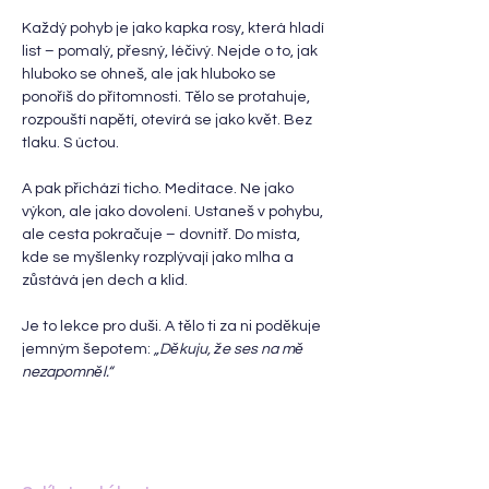
Každý pohyb je jako kapka rosy, která hladí 
list – pomalý, přesný, léčivý. Nejde o to, jak 
hluboko se ohneš, ale jak hluboko se 
ponoříš do přítomnosti. Tělo se protahuje, 
rozpouští napětí, otevírá se jako květ. Bez 
tlaku. S úctou.
A pak přichází ticho. Meditace. Ne jako 
výkon, ale jako dovolení. Ustaneš v pohybu, 
ale cesta pokračuje – dovnitř. Do místa, 
kde se myšlenky rozplývají jako mlha a 
zůstává jen dech a klid.
Je to lekce pro duši. A tělo ti za ni poděkuje 
jemným šepotem: 
„Děkuju, že ses na mě 
nezapomněl.“