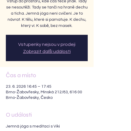
Vstup do prostoru, kde čas teče jinak. Tady
se nesoutěží. Tady se tančí na hraně dechu
a ticha. Jemná jóga není cvičení. Je to
návrat. K tělu, které si pamatuje. K dechu,
který ví. K sobě, bez masek.
Vstupenky nejsou v prodeji
Zobrazit další události
Čas a místo
23. 6. 2026 16:45 – 17:45
Brno-Žabovřesky, Minská 212/83, 616 00
Brno-Žabovřesky, Česko
O události
Jemná jóga s meditací s Viki