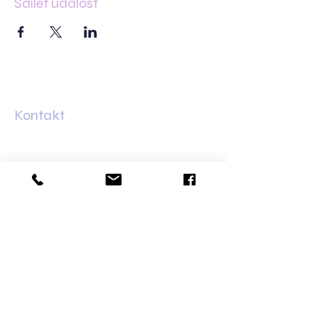
Sdílet událost
Kontakt
Minská 83
61600 Brno–Žabovřesky
+420 733 421 626
olga@dalaila.cz
Bankovní spojení
Fio banka:
2702150096
/2010
Obchodní podmínky