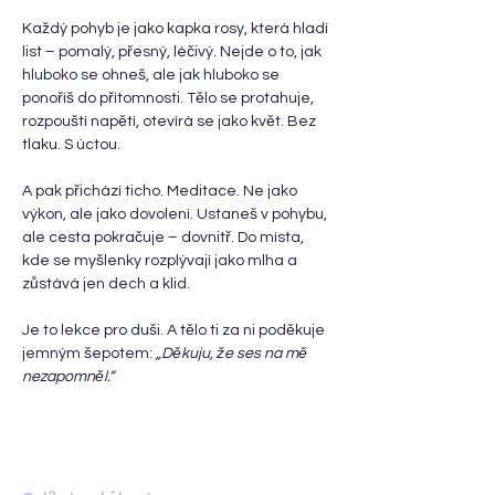
Každý pohyb je jako kapka rosy, která hladí 
list – pomalý, přesný, léčivý. Nejde o to, jak 
hluboko se ohneš, ale jak hluboko se 
ponoříš do přítomnosti. Tělo se protahuje, 
rozpouští napětí, otevírá se jako květ. Bez 
tlaku. S úctou.
A pak přichází ticho. Meditace. Ne jako 
výkon, ale jako dovolení. Ustaneš v pohybu, 
ale cesta pokračuje – dovnitř. Do místa, 
kde se myšlenky rozplývají jako mlha a 
zůstává jen dech a klid.
Je to lekce pro duši. A tělo ti za ni poděkuje 
jemným šepotem: 
„Děkuju, že ses na mě 
nezapomněl.“