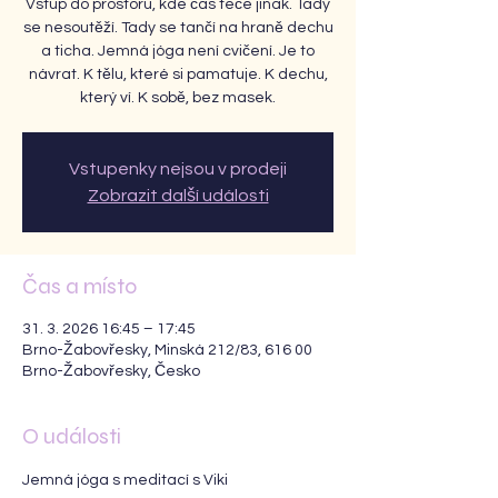
Vstup do prostoru, kde čas teče jinak. Tady
se nesoutěží. Tady se tančí na hraně dechu
a ticha. Jemná jóga není cvičení. Je to
návrat. K tělu, které si pamatuje. K dechu,
který ví. K sobě, bez masek.
Vstupenky nejsou v prodeji
Zobrazit další události
Čas a místo
31. 3. 2026 16:45 – 17:45
Brno-Žabovřesky, Minská 212/83, 616 00
Brno-Žabovřesky, Česko
O události
Jemná jóga s meditací s Viki