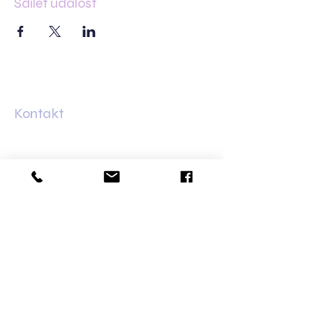
Sdílet událost
Kontakt
Minská 83
61600 Brno–Žabovřesky
+420 733 421 626
olga@dalaila.cz
Bankovní spojení
Fio banka:
2702150096
/2010
Obchodní podmínky