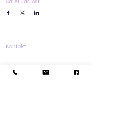
Sdílet událost
Kontakt
Minská 83
61600 Brno–Žabovřesky
+420 733 421 626
olga@dalaila.cz
Bankovní spojení
Fio banka:
2702150096
/2010
Obchodní podmínky