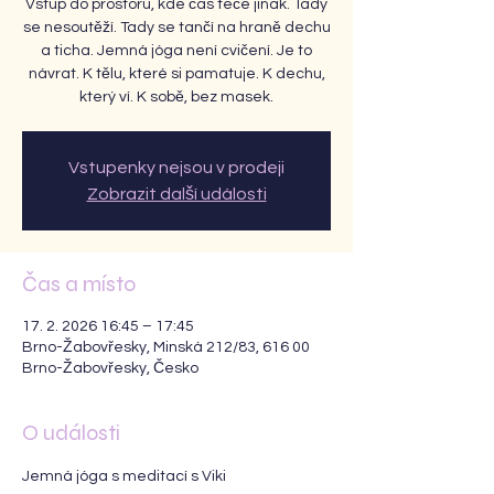
Vstup do prostoru, kde čas teče jinak. Tady
se nesoutěží. Tady se tančí na hraně dechu
a ticha. Jemná jóga není cvičení. Je to
návrat. K tělu, které si pamatuje. K dechu,
který ví. K sobě, bez masek.
Vstupenky nejsou v prodeji
Zobrazit další události
Čas a místo
17. 2. 2026 16:45 – 17:45
Brno-Žabovřesky, Minská 212/83, 616 00
Brno-Žabovřesky, Česko
O události
Jemná jóga s meditací s Viki