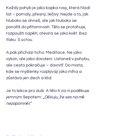
Každý pohyb je jako kapka rosy, která hladí 
list – pomalý, přesný, léčivý. Nejde o to, jak 
hluboko se ohneš, ale jak hluboko se 
ponoříš do přítomnosti. Tělo se protahuje, 
rozpouští napětí, otevírá se jako květ. Bez 
tlaku. S úctou.
A pak přichází ticho. Meditace. Ne jako 
výkon, ale jako dovolení. Ustaneš v pohybu, 
ale cesta pokračuje – dovnitř. Do místa, 
kde se myšlenky rozplývají jako mlha a 
zůstává jen dech a klid.
Je to lekce pro duši. A tělo ti za ni poděkuje 
jemným šepotem: 
„Děkuju, že ses na mě 
nezapomněl.“