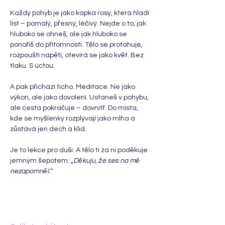
Každý pohyb je jako kapka rosy, která hladí 
list – pomalý, přesný, léčivý. Nejde o to, jak 
hluboko se ohneš, ale jak hluboko se 
ponoříš do přítomnosti. Tělo se protahuje, 
rozpouští napětí, otevírá se jako květ. Bez 
tlaku. S úctou.
A pak přichází ticho. Meditace. Ne jako 
výkon, ale jako dovolení. Ustaneš v pohybu, 
ale cesta pokračuje – dovnitř. Do místa, 
kde se myšlenky rozplývají jako mlha a 
zůstává jen dech a klid.
Je to lekce pro duši. A tělo ti za ni poděkuje 
jemným šepotem: 
„Děkuju, že ses na mě 
nezapomněl.“