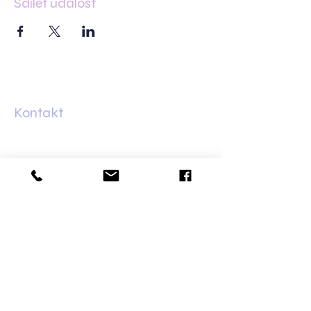
Sdílet událost
Kontakt
Minská 83
61600 Brno–Žabovřesky
+420 733 421 626
olga@dalaila.cz
Bankovní spojení
Fio banka:
2702150096
/2010
Obchodní podmínky