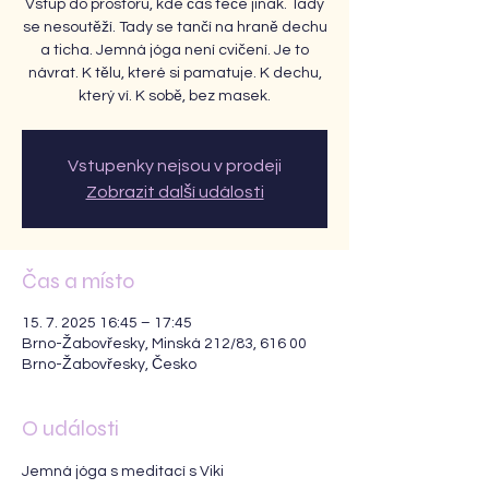
Vstup do prostoru, kde čas teče jinak. Tady
se nesoutěží. Tady se tančí na hraně dechu
a ticha. Jemná jóga není cvičení. Je to
návrat. K tělu, které si pamatuje. K dechu,
který ví. K sobě, bez masek.
Vstupenky nejsou v prodeji
Zobrazit další události
Čas a místo
15. 7. 2025 16:45 – 17:45
Brno-Žabovřesky, Minská 212/83, 616 00
Brno-Žabovřesky, Česko
O události
Jemná jóga s meditací s Viki