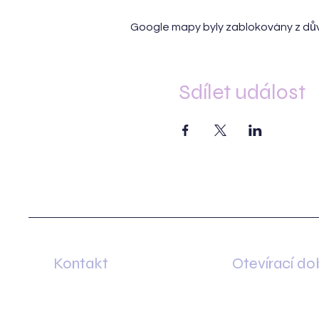
Google mapy byly zablokovány z dův
Sdílet událost
Kontakt
Otevírací do
Otevírací doba po
Minská 83
rezervačního plán