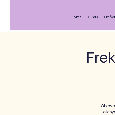
Home
O nás
Cviče
Frek
Objevte
cílen