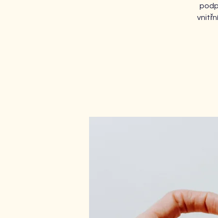
podpo
vnitřn