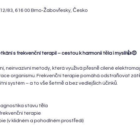
12/83, 616 00 Brno-Žabovřesky, Česko
ání s frekvenční terapií – cestou k harmonii těla i mysli!👍😍
í, neinvazivní metody, která využívá přesně cílené elektroma
ace organismu. Frekvenční terapie pomáhá odstraňovat zátěž
nitní systém – a to vše šetrně a bez vedlejších účinků.
iagnostika stavu těla
 frekvenční terapie
ie (v klidném a pohodlném prostředí)