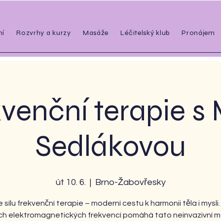
ní
Rozvrhy a kurzy
Masáže
Léčitelský klub
Pronájem
venční terapie s 
Sedlákovou
út 10. 6.
  |  
Brno-Žabovřesky
 sílu frekvenční terapie – moderní cestu k harmonii těla i mysli
ých elektromagnetických frekvencí pomáhá tato neinvazivní 