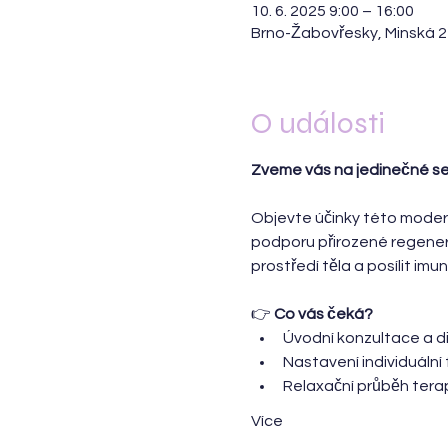
10. 6. 2025 9:00 – 16:00
Brno-Žabovřesky, Minská 2
O události
Zveme vás na jedinečné setk
Objevte účinky této modern
podporu přirozené regener
prostředí těla a posílit imu
👉 
Co vás čeká?
Úvodní konzultace a d
Nastavení individuální
Relaxační průběh terap
Více