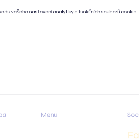
odu vašeho nastavení analytiky a funkčních souborů cookie.
ba
Menu
Soci
dle
Home
Fa
u