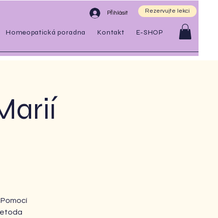
Rezervujte lekci
Přihlásit
Homeopatická poradna
Kontakt
E-SHOP
Marií
. Pomocí
metoda