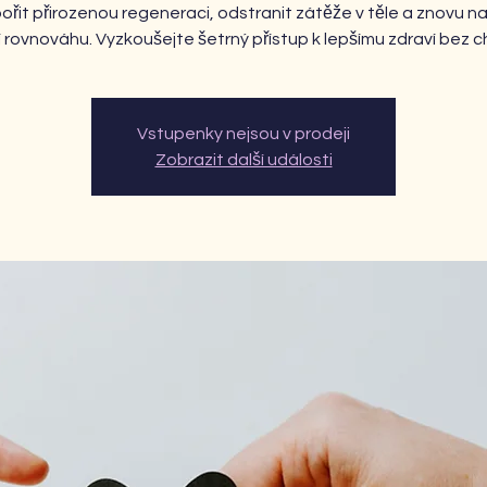
řit přirozenou regeneraci, odstranit zátěže v těle a znovu na
í rovnováhu. Vyzkoušejte šetrný přístup k lepšímu zdraví bez 
Vstupenky nejsou v prodeji
Zobrazit další události