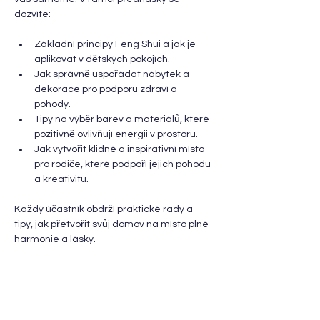
dozvíte:
Základní principy Feng Shui a jak je 
aplikovat v dětských pokojích.
Jak správně uspořádat nábytek a 
dekorace pro podporu zdraví a 
pohody.
Tipy na výběr barev a materiálů, které 
pozitivně ovlivňují energii v prostoru.
Jak vytvořit klidné a inspirativní místo 
pro rodiče, které podpoří jejich pohodu 
a kreativitu.
Každý účastník obdrží praktické rady a 
tipy, jak přetvořit svůj domov na místo plné 
harmonie a lásky.