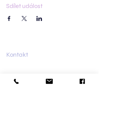
Sdílet událost
Kontakt
Minská 83
61600 Brno–Žabovřesky
+420 733 421 626
olga@dalaila.cz
Bankovní spojení
Fio banka:
2702150096
/2010