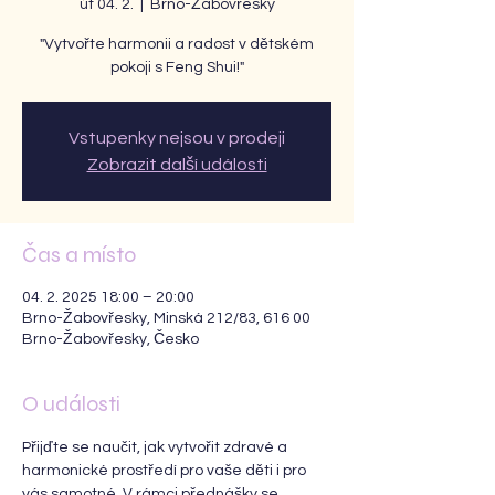
út 04. 2.
  |  
Brno-Žabovřesky
"Vytvořte harmonii a radost v dětském
pokoji s Feng Shui!"
Vstupenky nejsou v prodeji
Zobrazit další události
Čas a místo
04. 2. 2025 18:00 – 20:00
Brno-Žabovřesky, Minská 212/83, 616 00
Brno-Žabovřesky, Česko
O události
Přijďte se naučit, jak vytvořit zdravé a 
harmonické prostředí pro vaše děti i pro 
vás samotné. V rámci přednášky se 