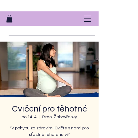
Cvičení pro těhotné
po 14. 4.
  |  
Brno-Žabovřesky
"V pohybu za zdravím: Cvičte s námi pro
šťastné těhotenství!"