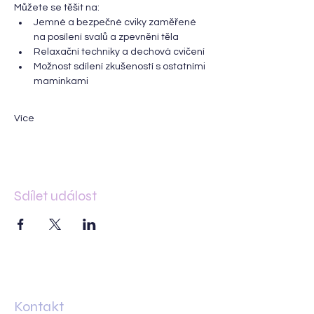
Můžete se těšit na:
Jemné a bezpečné cviky zaměřené 
na posílení svalů a zpevnění těla
Relaxační techniky a dechová cvičení
Možnost sdílení zkušeností s ostatními 
maminkami
Více
Sdílet událost
Kontakt