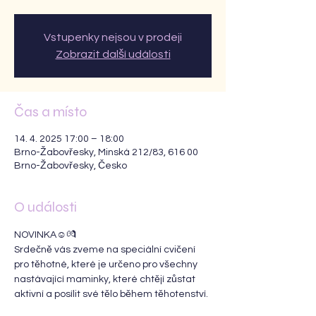
Vstupenky nejsou v prodeji
Zobrazit další události
Čas a místo
14. 4. 2025 17:00 – 18:00
Brno-Žabovřesky, Minská 212/83, 616 00
Brno-Žabovřesky, Česko
O události
NOVINKA☺️💏
Srdečně vás zveme na speciální cvičení 
pro těhotné, které je určeno pro všechny 
nastávající maminky, které chtějí zůstat 
aktivní a posílit své tělo během těhotenství.