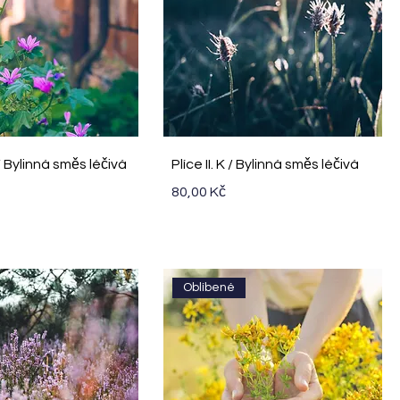
ychlý náhled
Rychlý náhled
P / Bylinná směs léčivá
Plíce II. K / Bylinná směs léčivá
Cena
80,00 Kč
Oblíbené