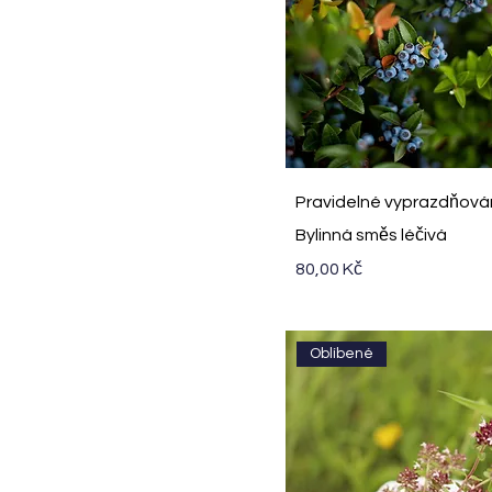
Rychlý náhled
Pravidelné vyprazdňování 
Bylinná směs léčivá
Cena
80,00 Kč
Oblíbené