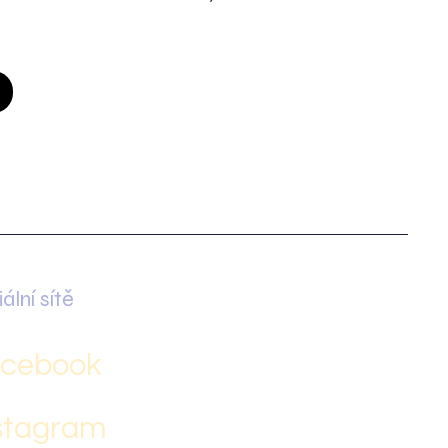
ální sítě
cebook
stagram