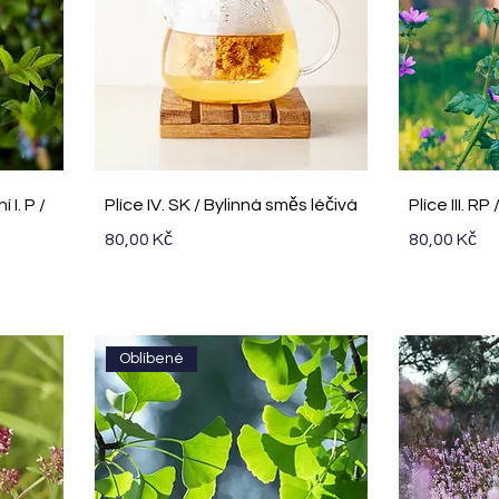
Rychlý náhled
R
I. P /
Plíce IV. SK / Bylinná směs léčivá
Plíce III. R
Cena
Cena
80,00 Kč
80,00 Kč
Oblíbené