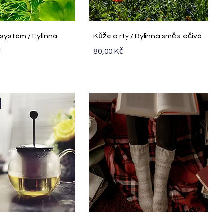
ychlý náhled
Rychlý náhled
 systém / Bylinná
Kůže a rty / Bylinná směs léčivá
á
Cena
80,00 Kč