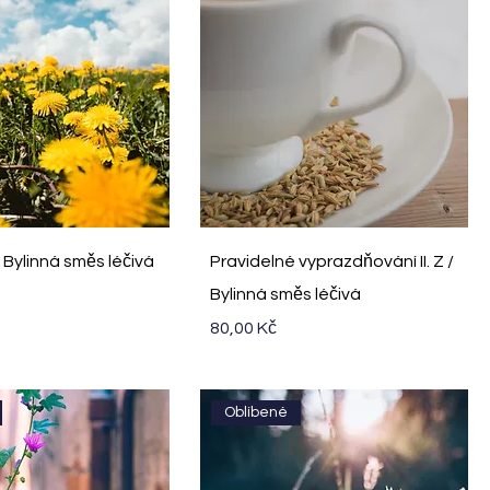
ychlý náhled
Rychlý náhled
/ Bylinná směs léčivá
Pravidelné vyprazdňování II. Z /
Bylinná směs léčivá
Cena
80,00 Kč
Oblíbené