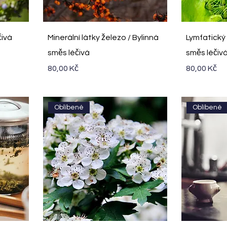
Rychlý náhled
R
čivá
Minerální látky železo / Bylinná
Lymfatický
směs léčivá
směs léčiv
Cena
Cena
80,00 Kč
80,00 Kč
Oblíbené
Oblíbené