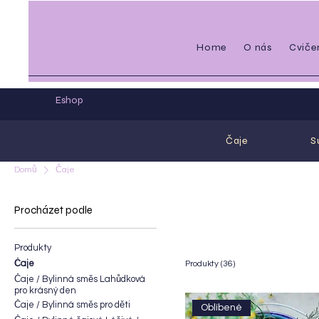
Home
O nás
Cviče
Eshop
Čaje
S
Domů
Čaje
Procházet podle
Čaje
Produkty
Čaje
Produkty (36)
Čaje / Bylinná směs Lahůdková
pro krásný den
Čaje / Bylinná směs pro děti
Oblíbené