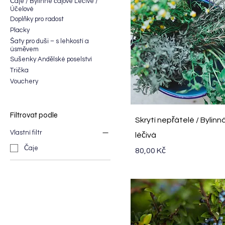
Čaje / Bylinné čajové Léčivé /
Účelové
Doplňky pro radost
Placky
Šaty pro duši – s lehkostí a
úsměvem
Sušenky Andělské poselství
Trička
Vouchery
Filtrovat podle
Rychlý náhled
Skrytí nepřátelé / Bylin
Vlastní filtr
léčivá
Čaje
Cena
80,00 Kč