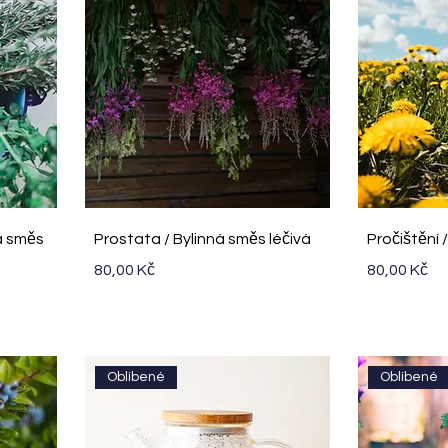
Rychlý náhled
R
ná směs
Prostata / Bylinná směs léčivá
Pročištění 
Cena
Cena
80,00 Kč
80,00 Kč
Oblíbené
Oblíbené