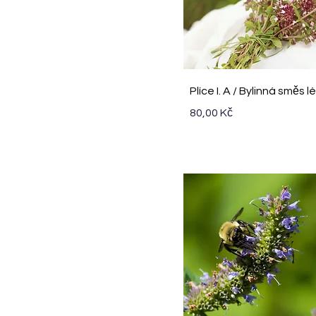
Rychlý náhled
Plíce I. A / Bylinná směs l
Cena
80,00 Kč