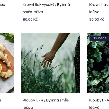
Rychlý náhled
R
měs
Krevní tlak vysoký / Bylinná
Krevní tlak
směs léčivá
léčivá
Cena
Cena
80,00 Kč
80,00 Kč
Oblíbené
Rychlý náhled
R
s
Klouby II. - R / Bylinná směs
Klouby I. - 
léčivá
léčivá