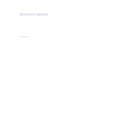
Bankovní spojení
Fio banka:
2702150096/2010
Obchodní podmínky
Smlouva o pronájmu
prostor