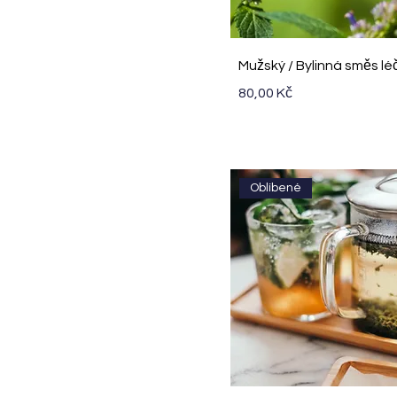
Rychlý náhled
Mužský / Bylinná směs lé
Cena
80,00 Kč
Oblíbené