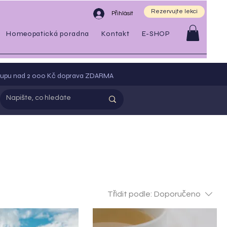
Rezervujte lekci
Přihlásit
Homeopatická poradna
Kontakt
E-SHOP
kupu nad 2 000 Kč doprava ZDARMA
Třídit podle:
Doporučeno