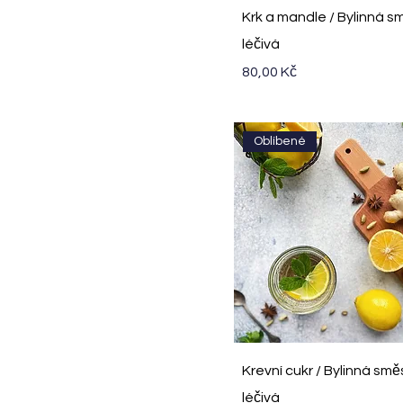
Rychlý náhled
Krk a mandle / Bylinná s
léčivá
Cena
80,00 Kč
Oblíbené
Rychlý náhled
Krevní cukr / Bylinná smě
léčivá