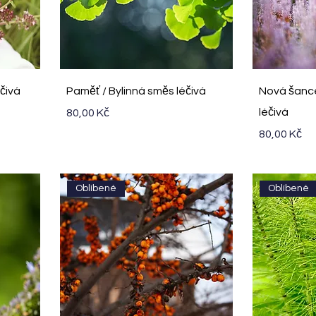
Rychlý náhled
R
éčivá
Paměť / Bylinná směs léčivá
Nová šance
Cena
léčivá
80,00 Kč
Cena
80,00 Kč
Oblíbené
Oblíbené