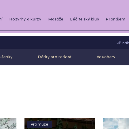
ní
Rozvrhy a kurzy
Masáže
Léčitelský klub
Pronájem
Při ná
ušenky
Dárky pro radost
Vouchery
Pro muže