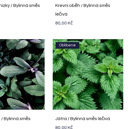
ychlý náhled
Rychlý náhled
 nízký / Bylinná směs
Krevní oběh / Bylinná směs
léčivá
Cena
80,00 Kč
Oblíbené
ychlý náhled
Rychlý náhled
A / Bylinná směs
Játra / Bylinná směs léčivá
Cena
80,00 Kč