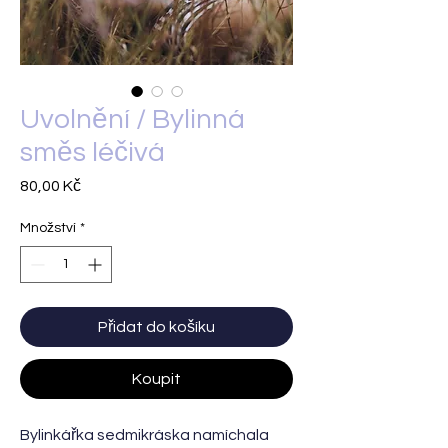
Uvolnění / Bylinná
směs léčivá
Cena
80,00 Kč
Množství
*
Přidat do košíku
Koupit
Bylinkářka sedmikráska namíchala