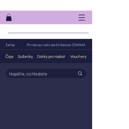
Eshop
Při nákupu nad 2 000 Kč doprava ZDARMA
Čaje
Sušenky
Dárky pro radost
Vouchery