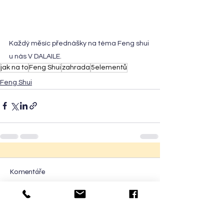
Každý měsíc přednášky na téma Feng shui 
u nás V DALAILE.
jak na to
Feng Shui
zahrada
5elementů
Feng Shui
Komentáře
Napsat komentář...