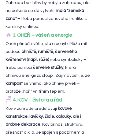
Zahrada bez hlíny by nebyla zahradou, ale i 
na balkoně se dá vytvořit 
malá "zemská 
zóna"
 – třeba pomocí zenového truhlíku s 
kamínky a hlínou.
🔥
 3. OHEŇ – vášeň a energie
Oheň přináší světlo, sílu a pohyb. Může mít 
podobu 
ohniště, rumiště, červeného 
květenství (např. růže)
 nebo symbolicky – 
třeba pomocí 
červené stužky
, která 
ohnivou energii zastoupí. Zajímavostí je, že 
kompost
 se vnímá jako ohnivý prvek – 
protože „hoří“ vnitřním teplem.
🪑 
4. KOV – čistota a řád
Kov v zahradě představují 
kovové 
konstrukce, lavičky, židle, oblouky, ale i 
drobné dekorace
. Kov přináší strukturu, 
přesnost a klid. Je spojen s podzimem a 