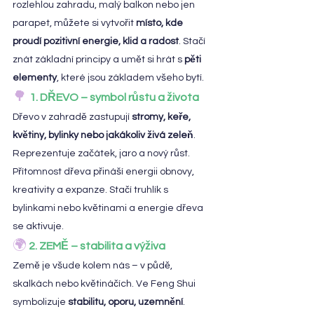
rozlehlou zahradu, malý balkon nebo jen 
parapet, můžete si vytvořit 
místo, kde 
proudí pozitivní energie, klid a radost
. Stačí 
znát základní principy a umět si hrát s 
pěti 
elementy
, které jsou základem všeho bytí.
🌳
1. DŘEVO – symbol růstu a života
Dřevo v zahradě zastupují 
stromy, keře, 
květiny, bylinky nebo jakákoliv živá zeleň
. 
Reprezentuje začátek, jaro a nový růst. 
Přítomnost dřeva přináší energii obnovy, 
kreativity a expanze. Stačí truhlík s 
bylinkami nebo květinami a energie dřeva 
se aktivuje.
🌍
2. ZEMĚ – stabilita a výživa
Země je všude kolem nás – v půdě, 
skalkách nebo květináčích. Ve Feng Shui 
symbolizuje 
stabilitu, oporu, uzemnění
. 