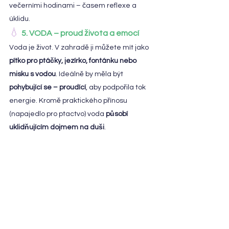
večerními hodinami – časem reflexe a 
úklidu.
💧 
5. VODA – proud života a emocí
Voda je život. V zahradě ji můžete mít jako 
pítko pro ptáčky, jezírko, fontánku nebo 
misku s vodou
. Ideálně by měla být 
pohybující se – proudící
, aby podpořila tok 
energie. Kromě praktického přínosu 
(napajedlo pro ptactvo) voda 
působí 
uklidňujícím dojmem na duši
.