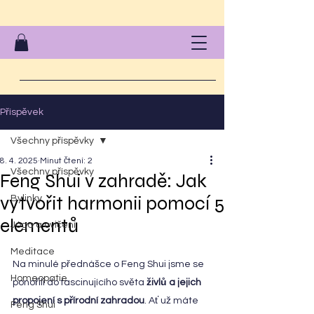
Příspěvek
Všechny příspěvky
8. 4. 2025
Minut čtení: 2
Všechny příspěvky
Feng Shui v zahradě: Jak
vytvořit harmonii pomocí 5
Bylinky
elementů
Jóga a cvičení
Meditace
Na minulé přednášce o Feng Shui jsme se 
Homeopatie
ponořili do fascinujícího světa 
živlů a jejich 
propojení s přírodní zahradou
. Ať už máte 
Feng Shui